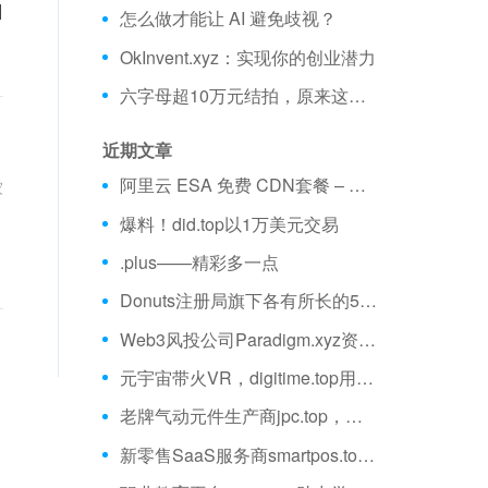
]
怎么做才能让 AI 避免歧视？
OkInvent.xyz：实现你的创业潜力
六字母超10万元结拍，原来这些米都有对应终端！
近期文章
阿里云 ESA 免费 CDN套餐 – 不限流量、全球加速 免费购买分享
家
爆料！did.top以1万美元交易
.plus——精彩多一点
Donuts注册局旗下各有所长的5大域名
Web3风投公司Paradigm.xyz资金量超25亿美元
元宇宙带火VR，digitime.top用VR推动教育创新
老牌气动元件生产商jpc.top，将“中国造”带向世界
新零售SaaS服务商smartpos.top，为中小商户数字化赋能