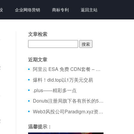
设
企业网络营销
商标专利
返回主站
文章检索
搜
索：
近期文章
家
阿里云 ESA 免费 CDN套餐 – 不限流量、全球加速 免费购买分享
爆料！did.top以1万美元交易
.plus——精彩多一点
Donuts注册局旗下各有所长的5大域名
Web3风投公司Paradigm.xyz资金量超25亿美元
家
温馨提示：