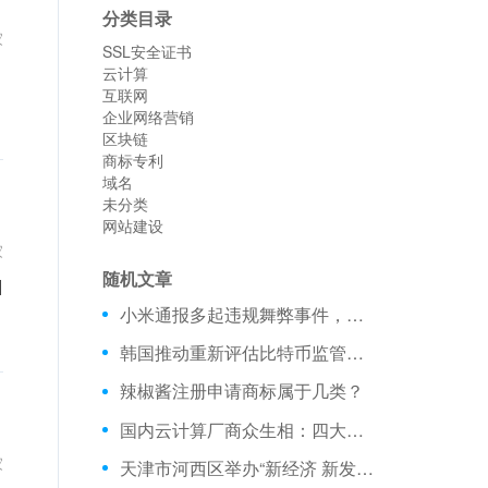
分类目录
家
SSL安全证书
云计算
互联网
企业网络营销
区块链
商标专利
域名
未分类
网站建设
家
随机文章
]
小米通报多起违规舞弊事件，要求所有员工进行利益冲突报备
韩国推动重新评估比特币监管法规
辣椒酱注册申请商标属于几类？
国内云计算厂商众生相：四大阵营十几家企业生存盘点
家
天津市河西区举办“新经济 新发展 新动力—数字经济多维体系驱动智能城市”论坛