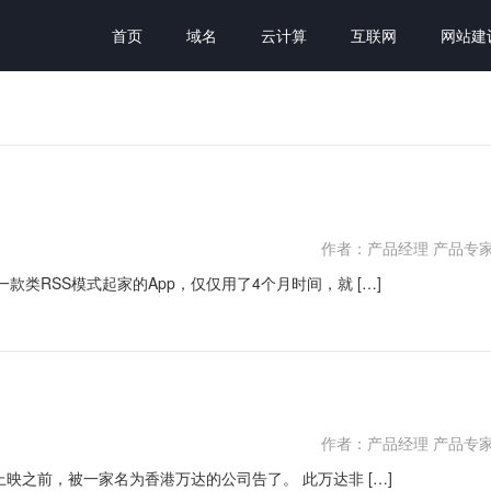
首页
域名
云计算
互联网
网站建
作者：产品经理 产品专
一款类RSS模式起家的App，仅仅用了4个月时间，就 […]
作者：产品经理 产品专
n）上映之前，被一家名为香港万达的公司告了。 此万达非 […]