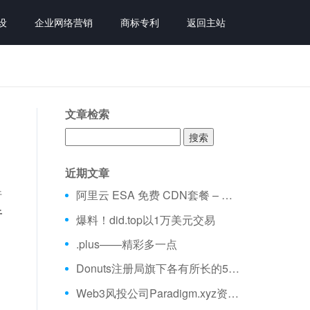
设
企业网络营销
商标专利
返回主站
文章检索
搜
索：
近期文章
、
行
阿里云 ESA 免费 CDN套餐 – 不限流量、全球加速 免费购买分享
于
爆料！did.top以1万美元交易
.plus——精彩多一点
Donuts注册局旗下各有所长的5大域名
Web3风投公司Paradigm.xyz资金量超25亿美元