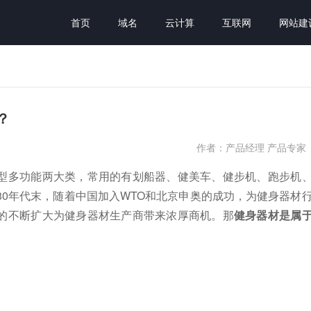
首页
域名
云计算
互联网
网站建
？
作者：产品经理 产品专家
型多功能两大类，常用的有划船器、健美车、健步机、跑步机
80年代末，随着中国加入WTO和北京申奥的成功，为健身器材
的不断扩大为健身器材生产商带来浓厚商机。那
健身器材
是属