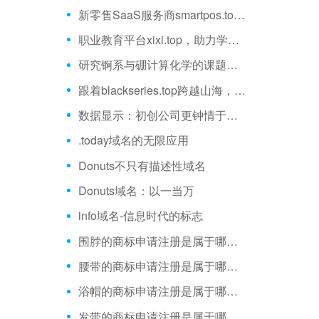
新零售SaaS服务商smartpos.top，为中小商户数字化赋能
职业教育平台xixi.top，助力学员能力提升
研究锕系与硼计算化学的课题组cabc.top
跟着blackseries.top跨越山海，享受旅途时光
数据显示：初创公司更钟情于描述性域名
.today域名的无限应用
Donuts不只有描述性域名
Donuts域名：以一当万
info域名-信息时代的标志
围脖的商标申请注册是属于哪一类？
腰带的商标申请注册是属于哪一类？
浴帽的商标申请注册是属于哪一类？
发带的商标申请注册是属于哪一类