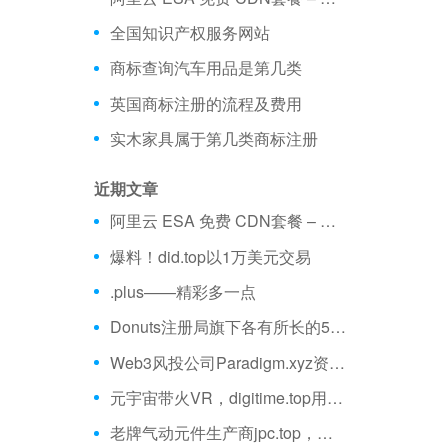
全国知识产权服务网站
商标查询汽车用品是第几类
英国商标注册的流程及费用
实木家具属于第几类商标注册
近期文章
阿里云 ESA 免费 CDN套餐 – 不限流量、全球加速 免费购买分享
爆料！did.top以1万美元交易
.plus——精彩多一点
Donuts注册局旗下各有所长的5大域名
Web3风投公司Paradigm.xyz资金量超25亿美元
元宇宙带火VR，digitime.top用VR推动教育创新
老牌气动元件生产商jpc.top，将“中国造”带向世界