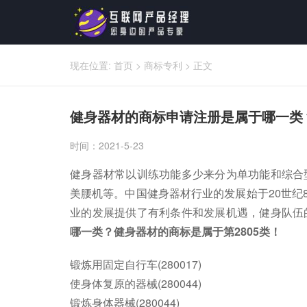
现在位置:
首页
>
商标专利
>
正文
健身器材的商标申请注册是属于哪一类
时间：2021-5-23
健身器材常以训练功能多少来分为单功能和综合
美腰机等。中国健身器材行业的发展始于20世纪
业的发展提供了有利条件和发展机遇，健身队伍
哪一类
？
健身器材
的商标是属于第2805
类！
锻炼用固定自行车(280017)
使身体复原的器械(280044)
锻炼身体器械(280044)