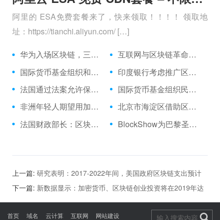
阿里的 ESA免费套餐来了，快来领取！！！！ 领取地
址：https://tianchi.aliyun.com/ […]
华为入场区块链，三大巨头战意浓
互联网与区块链革命：我们是在1994年吗？
国际货币基金组织和世界银行在探索区块链技术中推出了准加密货币
印度银行考虑推广区块链技术用于支付
法国通过法案允许保险提供商投资加密货币和代币
国际货币基金组织民意调查：到2024年，加密货币支付将成为主流
非洲年轻人期望用加密货币付款
北京市海淀区借助区块链技术促进“一网通办”
法国财政部长：区块链是政府的优先事项
BlockShow为巴黎圣母院重建启动加密筹款活动
上一篇:
研究表明：2017-2022年间，美国政府区块链支出预计
将增长1000%
下一篇:
新数据显示：加密货币、区块链创业投资将在2019年达
到新高
首页
域名
云计算
互联网
网站建设