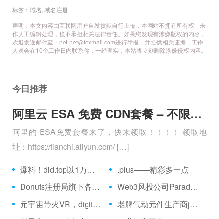
标签：
域名
,
域名注册
声明：本文内容由互联网用户自发贡献自行上传，本网站不拥有所有权，未
作人工编辑处理，也不承担相关法律责任。如果您发现有涉嫌版权的内容，
欢迎发送邮件至：net-net@foxmail.com
进行举报，并提供相关证据，工作
人员会在10个工作日内联系你，一经查实，本站将立刻删除涉嫌侵权内容。
今日推荐
阿里云 ESA 免费 CDN套餐 – 不限流量、全球加速 免费购买分享
阿里的 ESA免费套餐来了，快来领取！！！！ 领取地
址：https://tianchi.aliyun.com/ […]
爆料！did.top以1万美元交易
.plus——精彩多一点
Donuts注册局旗下各有所长的5大域名
Web3风投公司Paradigm.xyz资金量超25亿美元
元宇宙带火VR，digitime.top用VR推动教育创新
老牌气动元件生产商jpc.top，将“中国造”带向世界