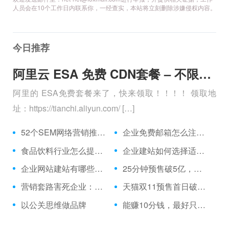
人员会在10个工作日内联系你，一经查实，本站将立刻删除涉嫌侵权内容。
今日推荐
阿里云 ESA 免费 CDN套餐 – 不限流量、全球加速 免费购买分享
阿里的 ESA免费套餐来了，快来领取！！！！ 领取地
址：https://tianchi.aliyun.com/ […]
52个SEM网络营销推广人员必备的工具网址
企业免费邮箱怎么注册申请
食品饮料行业怎么提升品牌知名度？可口可乐百度推广案例
企业建站如何选择适合自己的建站风格？
企业网站建站有哪些误区需要避免？
25分钟预售破5亿，为你拆解雅诗兰黛双11的营销策略
营销套路害死企业：为什么徐福记、银鹭或遭雀巢抛弃？
天猫双11预售首日破亿，口红一哥李佳琦的套路让人防不胜防
以公关思维做品牌
能赚10分钱，最好只赚7分，企业决策方法论