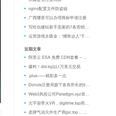
nginx配置文件防盗链
广西哪里可以办理商标申请注册
写给自建站新手卖家的7条营销建议
运营游戏太吸金：“捕鱼达人”千千万，说到商标一团乱！
近期文章
阿里云 ESA 免费 CDN套餐 – 不限流量、全球加速 免费购买分享
爆料！did.top以1万美元交易
.plus——精彩多一点
Donuts注册局旗下各有所长的5大域名
Web3风投公司Paradigm.xyz资金量超25亿美元
元宇宙带火VR，digitime.top用VR推动教育创新
实
老牌气动元件生产商jpc.top，将“中国造”带向世界