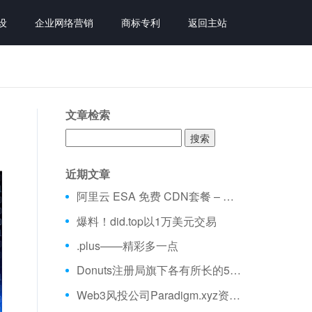
设
企业网络营销
商标专利
返回主站
文章检索
搜
索：
近期文章
阿里云 ESA 免费 CDN套餐 – 不限流量、全球加速 免费购买分享
爆料！did.top以1万美元交易
.plus——精彩多一点
Donuts注册局旗下各有所长的5大域名
Web3风投公司Paradigm.xyz资金量超25亿美元