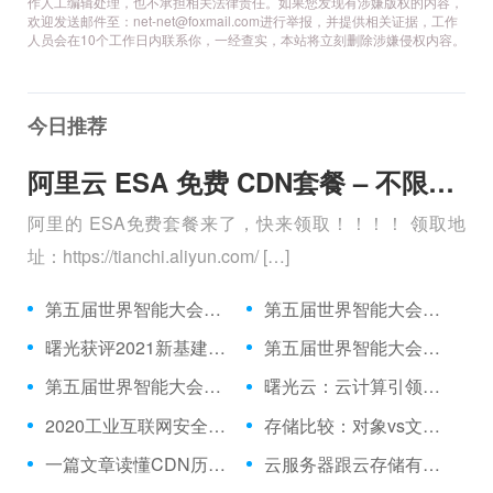
作人工编辑处理，也不承担相关法律责任。如果您发现有涉嫌版权的内容，
欢迎发送邮件至：net-net@foxmail.com
进行举报，并提供相关证据，工作
人员会在10个工作日内联系你，一经查实，本站将立刻删除涉嫌侵权内容。
今日推荐
阿里云 ESA 免费 CDN套餐 – 不限流量、全球加速 免费购买分享
阿里的 ESA免费套餐来了，快来领取！！！！ 领取地
址：https://tianchi.aliyun.com/ […]
第五届世界智能大会高峰会嘉宾发言摘编：智能新时代正向我们大步走来
第五届世界智能大会巡礼丨不容忽视的关键词
曙光获评2021新基建TOP100
第五届世界智能大会——紫光云谱写数字化城市发展新篇章
第五届世界智能大会：弄潮智能时代，速递美好未来新生活
曙光云：云计算引领智慧城市变革 迈入融合共生时代
2020工业互联网安全大会启幕，360揭秘数字孪生时代的安全运营破局之道
存储比较：对象vs文件vs块存储
一篇文章读懂CDN历史与现状
云服务器跟云存储有什么区别吗