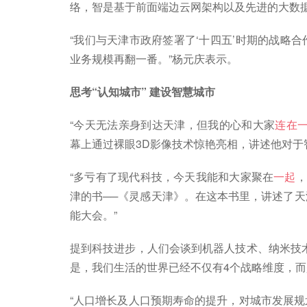
络，智是基于前面端边云网架构以及先进的大数
“我们与天津市政府签署了‘十四五’时期的战略
业务规模再翻一番。”杨元庆表示。
思考“认知城市” 建设智慧城市
“今天无法亲身到达天津，但我的心和大家
连在
幕上通过裸眼3D影像技术惊艳亮相，讲述他对于
“多亏有了现代科技，今天我能和大家聚在
一起
，
津的书──《灵感天津》。在这本书里，讲述了
能大会。”
提到科技进步，人们会谈到机器人技术、纳米技
是，我们生活的世界已经不仅有4个战略维度，而
“人口增长及人口预期寿命的提升，对城市发展