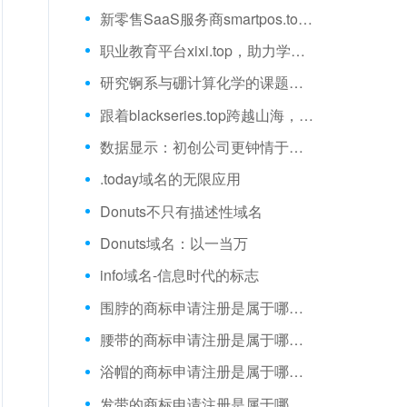
新零售SaaS服务商smartpos.top，为中小商户数字化赋能
职业教育平台xixi.top，助力学员能力提升
研究锕系与硼计算化学的课题组cabc.top
跟着blackseries.top跨越山海，享受旅途时光
数据显示：初创公司更钟情于描述性域名
.today域名的无限应用
Donuts不只有描述性域名
Donuts域名：以一当万
info域名-信息时代的标志
围脖的商标申请注册是属于哪一类？
腰带的商标申请注册是属于哪一类？
浴帽的商标申请注册是属于哪一类？
发带的商标申请注册是属于哪一类