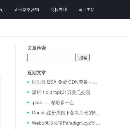
设
企业网络营销
商标专利
返回主站
文章检索
搜
索：
近期文章
阿里云 ESA 免费 CDN套餐 – 不限流量、全球加速 免费购买分享
爆料！did.top以1万美元交易
.plus——精彩多一点
Donuts注册局旗下各有所长的5大域名
Web3风投公司Paradigm.xyz资金量超25亿美元