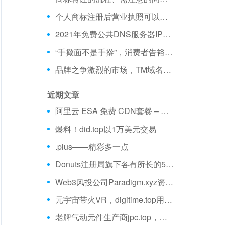
个人商标注册后营业执照可以注销吗
2021年免费公共DNS服务器IP地址测评和分享（IPV4/IPV6）
“手撖面不是手擀”，消费者告裕湘食品获赔15.8万元…
品牌之争激烈的市场，TM域名帮助脱颖而出
近期文章
阿里云 ESA 免费 CDN套餐 – 不限流量、全球加速 免费购买分享
爆料！did.top以1万美元交易
.plus——精彩多一点
Donuts注册局旗下各有所长的5大域名
Web3风投公司Paradigm.xyz资金量超25亿美元
元宇宙带火VR，digitime.top用VR推动教育创新
老牌气动元件生产商jpc.top，将“中国造”带向世界